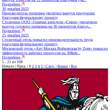
Подробнее
30 декабря 2025
Производитель попкорна увеличил выпуск продукции
благодаря федеральному проекту
Столичное ООО «Горячие крендели «Север» увеличило
выпуск готового попкорна на 36 процентов благод...
Подробнее
25 декабря 2025
Столичный отель повысил производительность труда
благодаря федеральному проекту
Московский отель «Арт Москва Войковская by Zont» повысил
эффективность рабочих процессов на 30&nb...
Подробнее
1 - 21 из 168
Начало | Пред. |
1
2
3
4
5
|
След.
|
Конец
|
Все