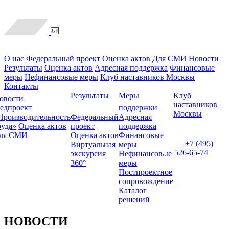
О нас
Федеральный проект
Оценка актов
Для СМИ
Новости
Результаты
Оценка актов
Адресная поддержка
Финансовые
меры
Нефинансовые меры
Клуб наставников Москвы
Контакты
Результаты
Меры
Клуб
овости
наставников
едпроект
поддержки
Москвы
Производительность
Федеральный
Адресная
руда»
Оценка актов
проект
поддержка
ля СМИ
Оценка актов
Финансовые
+7 (495)
Виртуальная
меры
526-65-74
экскурсия
Нефинансовые
360°
меры
Постпроектное
сопровождение
Каталог
решений
НОВОСТИ