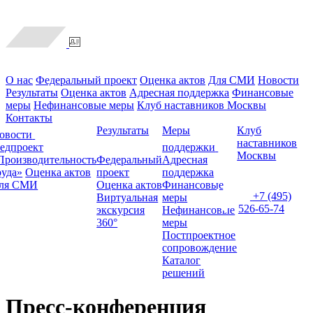
О нас
Федеральный проект
Оценка актов
Для СМИ
Новости
Результаты
Оценка актов
Адресная поддержка
Финансовые
меры
Нефинансовые меры
Клуб наставников Москвы
Контакты
Результаты
Меры
Клуб
овости
наставников
едпроект
поддержки
Москвы
Производительность
Федеральный
Адресная
руда»
Оценка актов
проект
поддержка
ля СМИ
Оценка актов
Финансовые
+7 (495)
Виртуальная
меры
526-65-74
экскурсия
Нефинансовые
360°
меры
Постпроектное
сопровождение
Каталог
решений
Пресс-конференция